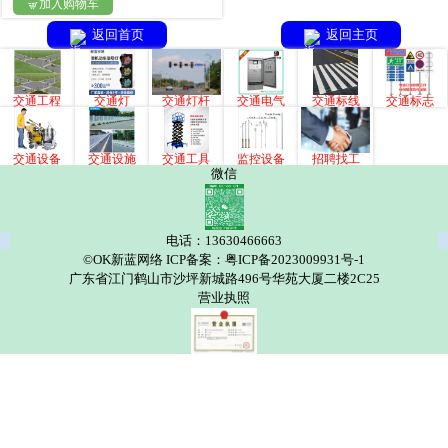
加入购物车

返回首页
返回主页
交通工程
交通灯
交通灯杆
交通电气
交通标线
交通标志
交通设备
交通设施
交通工具
监控设备
招聘找工
微信
电话：13630466663
©OK新蓝网络 ICP备案：粤ICP备2023009931号-1
广东省江门鹤山市沙坪新城路496号华苑大厦二楼2C25
营业执照