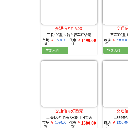
交通信号灯铝壳
交通
三联400型 左转自行车灯铝壳
两联300型
市场
￥
1690.00
优惠
￥
1490.00
市场
￥
980.00
价
价
价

加入购物车

加入购物车
交通信号灯塑壳
交通
三联400型 箭头+双倒计时塑壳
三联400
市场
￥
1580.00
优惠
￥
1380.00
市场
￥
1350.00
价
价
价