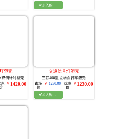

加入购物车
灯塑壳
交通信号灯塑壳
车+双倒计时塑壳
三联400型 左转自行车塑壳
优惠
￥
1420.00
市场
￥
1230.00
优惠
￥
1230.00
价
价
价

加入购物车